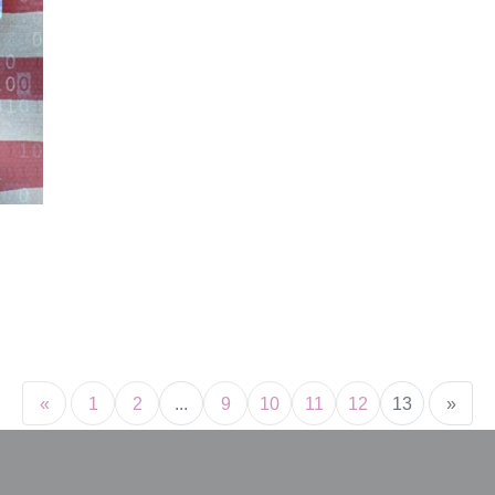
«
1
2
...
9
10
11
12
13
»