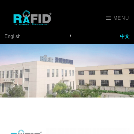
MENU
English
/
中文