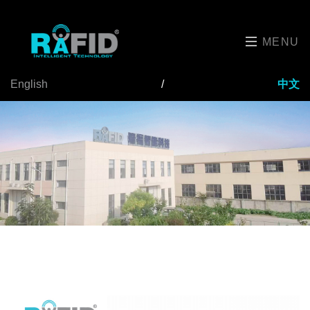
MENU
English
/
中文